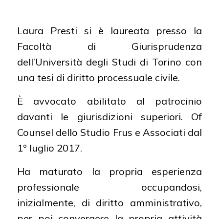
laurea in giurisprudenza
ABILITAZIONI:
Avvocato del Foro di
Laura Presti si è laureata presso la
Torino
Facoltà di Giurisprudenza
LINGUE STRANIERE:
Inglese
dell’Università degli Studi di Torino con
una tesi di diritto processuale civile.
È avvocato abilitato al patrocinio
davanti le giurisdizioni superiori. Of
Counsel dello Studio Frus e Associati dal
1° luglio 2017.
Ha maturato la propria esperienza
professionale occupandosi,
inizialmente, di diritto amministrativo,
per poi convergere la propria attività