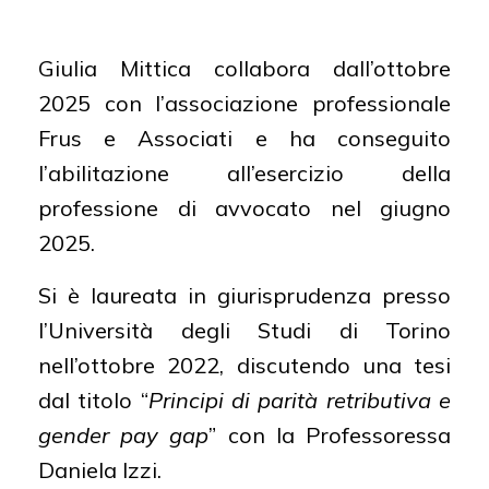
laurea in Giurisprudenza
Giulia Mittica collabora dall’ottobre
ABILITAZIONI:
Avvocato del Foro di
2025 con l’associazione professionale
Torino
Frus e Associati e ha conseguito
LINGUE STRANIERE:
Inglese
l’abilitazione all’esercizio della
professione di avvocato nel giugno
2025.
Si è laureata in giurisprudenza presso
l’Università degli Studi di Torino
nell’ottobre 2022, discutendo una tesi
dal titolo “
Principi di parità retributiva e
gender pay gap
” con la Professoressa
Daniela Izzi.