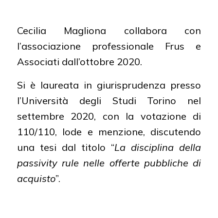
laurea in Giurisprudenza
Cecilia Magliona collabora con
ABILITAZIONI:
Avvocato presso il Foro
l’associazione professionale Frus e
di Torino
Associati dall’ottobre 2020.
LINGUE STRANIERE:
Inglese
Si è laureata in giurisprudenza presso
l’Università degli Studi Torino nel
settembre 2020, con la votazione di
110/110, lode e menzione, discutendo
una tesi dal titolo “
La disciplina della
passivity rule nelle offerte pubbliche di
acquisto
”.