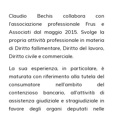
laurea in giurisprudenza
Claudio Bechis collabora con
ABILITAZIONI:
Avvocato del Foro di
l’associazione professionale Frus e
Torino
Associati dal maggio 2015. Svolge la
LINGUE STRANIERE:
Inglese, francese e
propria attività professionale in materia
spagnolo
di Diritto fallimentare, Diritto del lavoro,
Diritto civile e commerciale.
La sua esperienza, in particolare, è
maturata con riferimento alla tutela del
consumatore nell’ambito del
contenzioso bancario, all’attività di
assistenza giudiziale e stragiudiziale in
favore degli organi deputati nelle