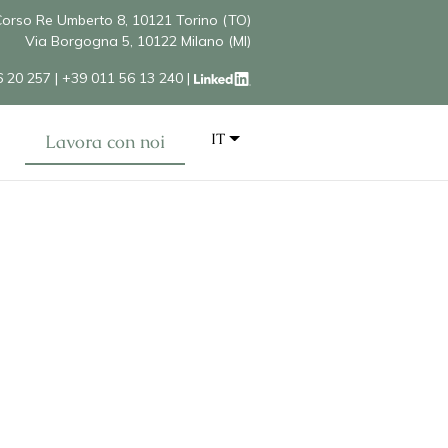
orso Re Umberto 8, 10121 Torino (TO)
Via Borgogna 5, 10122 Milano (MI)
6 20 257
|
+39 011 56 13 240
|
IT
Lavora con noi
 a pieno
 studio.