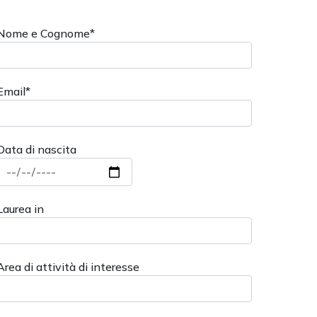
Nome e Cognome*
Email*
Data di nascita
Laurea in
Area di attività di interesse