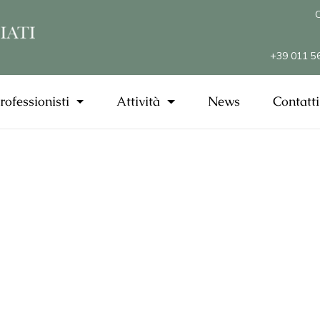
C
+39 011 5
professionisti
Attività
News
Contatti
I neolaureati e i professionisti che vogliono cimentarsi
in questa professione sono i benvenuti presso il nostro